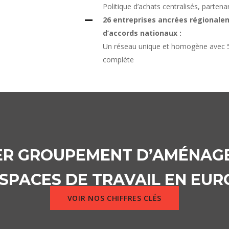
Politique d’achats centralisés, partenar
26 entreprises ancrées régional
d’accords nationaux :
Un réseau unique et homogène avec 50
complète
1ER GROUPEMENT D’AMÉNAG
ESPACES DE TRAVAIL EN EUR
VOIR NOS CHIFFRES CLÉS