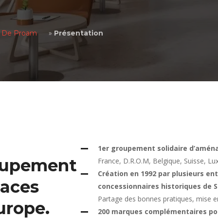
 De Proam
»
Présentation
1er groupement solidaire d’aména
roupement
France, D.R.O.M, Belgique, Suisse, L
Création en 1992 par plusieurs en
paces
concessionnaires historiques de S
Partage des bonnes pratiques, mise en
urope.
200 marques complémentaires pour é