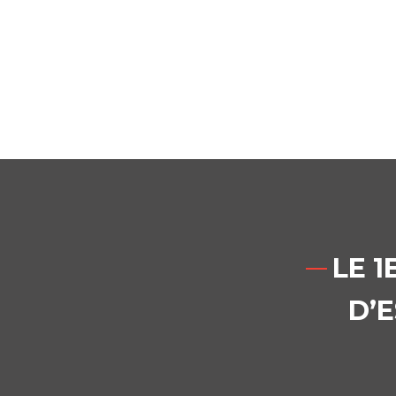
LE 
D’